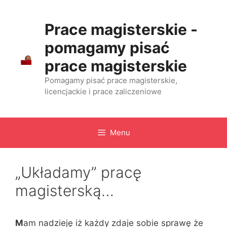
Przejdź
do
Prace magisterskie -
treści
pomagamy pisać
prace magisterskie
Pomagamy pisać prace magisterskie,
licencjackie i prace zaliczeniowe
Menu
„Układamy” pracę
magisterską…
M
am nadzieję iż każdy zdaje sobie sprawę że