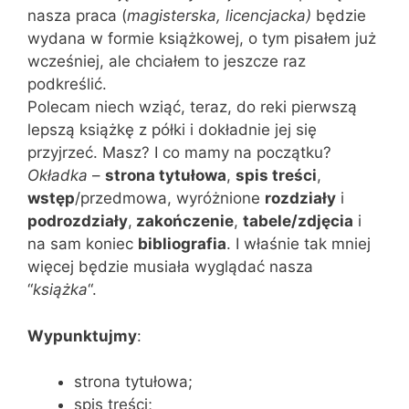
nasza praca (
magisterska, licencjacka)
będzie
wydana w formie książkowej, o tym pisałem już
wcześniej, ale chciałem to jeszcze raz
podkreślić.
Polecam niech wziąć, teraz, do reki pierwszą
lepszą książkę z półki i dokładnie jej się
przyjrzeć. Masz? I co mamy na początku?
Okładka
–
strona tytułowa
,
spis treści
,
wstęp
/przedmowa, wyróżnione
rozdziały
i
podrozdziały
,
zakończenie
,
tabele/zdjęcia
i
na sam koniec
bibliografia
. I właśnie tak mniej
więcej będzie musiała wyglądać nasza
“
książka
“.
Wypunktujmy
:
strona tytułowa;
spis treści;